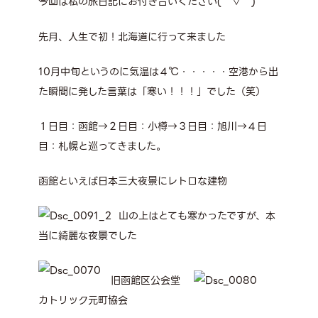
今回は私の旅日記にお付き合いください(￣▽￣)
先月、人生で初！北海道に行って来ました
10月中旬というのに気温は４℃・・・・・空港から出
た瞬間に発した言葉は「寒い！！！」でした（笑）
１日目：函館→２日目：小樽→３日目：旭川→４日
目：札幌と巡ってきました。
函館といえば日本三大夜景にレトロな建物
山の上はとても寒かったですが、本
当に綺麗な夜景でした
旧函館区公会堂
カトリック元町協会