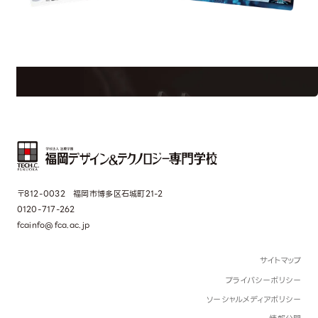
est Information
R
学校のことだけじゃない！クリエーティビティー×テクノロジーの力で業
界で活躍している人のスペシャルインタビューもじっくり読める。
〒812-0032 福岡市博多区石城町21-2
0120-717-262
fcainfo@fca.ac.jp
サイトマップ
プライバシーポリシー
ソーシャルメディアポリシー