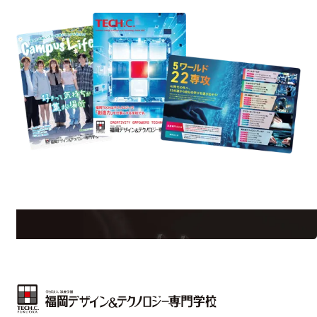
est Information
Re
学校のことだけじゃない！クリエーティビティー×テクノロジーの力で業
界で活躍している人のスペシャルインタビューもじっくり読める。