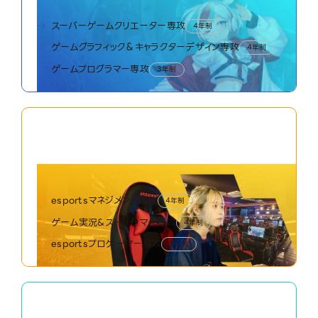
スーパーゲームクリエーター専攻
4年制
ゲームグラフィック＆キャラクターデザイン専攻
4年制
ゲームプログラマー専攻
3年制
02
esports World
esportsワールド
esportsマネジメント専攻
4年制
ゲーム実況&ストリーマー専攻
4年制
esportsプロゲーマー専攻
3年制
03
CG Movie World