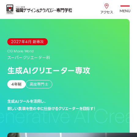
MENU
アクセス
2027年4月 新専攻
CG Movie World
スーパークリエーター科
生成AIクリエーター専攻
4年制
高度専門士
生成AIツールを活用し、
erative AI Creat
新しい表現を世の中に仕掛けるクリエーターを目指す！