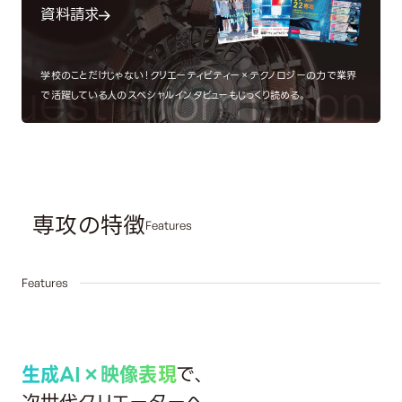
資料請求
学校のことだけじゃない！クリエーティビティー×テクノロジーの力で業界
est Information
Re
で活躍している人のスペシャルインタビューもじっくり読める。
専攻の特徴
Features
01
Features
生成AI×映像表現
で、