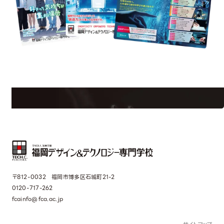
st Information
Req
学校のことだけじゃない！クリエーティビティー×テクノロジーの力で業
界で活躍している人のスペシャルインタビューもじっくり読める。
〒812-0032 福岡市博多区石城町21-2
0120-717-262
fcainfo@fca.ac.jp