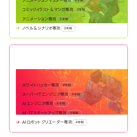
アニメーションマスター専攻
4年制
コミックイラスト＆マンガ専攻
3年制
アニメーション専攻
3年制
ノベル＆シナリオ専攻
3年制
05
Advanced Technology World
最先端テクノロジーワールド
ホワイトハッカー専攻
4年制
スーパーITエンジニア専攻
4年制
AIエンジニア専攻
4年制
AI・ITスタートアップ専攻
4年制
AIロボットクリエーター専攻
4年制