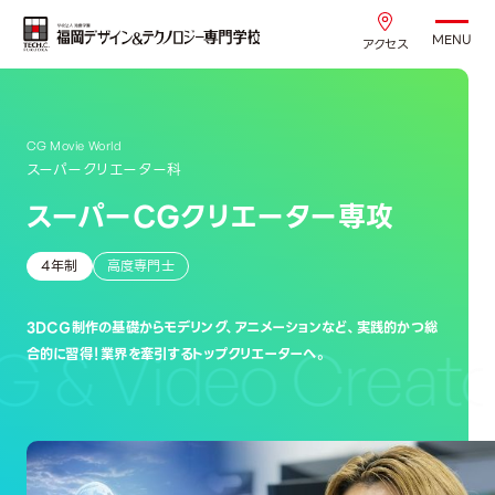
MENU
アクセス
CG Movie World
スーパークリエーター科
スーパーCGクリエーター専攻
4年制
高度専門士
3DCG制作の基礎からモデリング、アニメーションなど、実践的かつ総
 & Video Creator
合的に習得！業界を牽引するトップクリエーターへ。