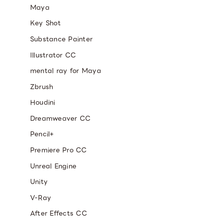
Maya
Key Shot
Substance Painter
Illustrator CC
mental ray for Maya
Zbrush
Houdini
Dreamweaver CC
Pencil+
Premiere Pro CC
Unreal Engine
Unity
V-Ray
After Effects CC