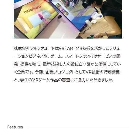
株式会社アルファコードはVR・AR・MR技術を活かしたソリュ
「3
ーションビジネスや、ゲーム、スマートフォン向けサービスの開
源が
発・提供を軸に、最新技術を人の役に立つ確かな価値にしてい
ーグ
く企業です。今回、企業プロジェクトとしてVR技術の特別講義
プレ
と、学生のVRゲーム作品の審査にご協力いただきました。
放映
した
03
Features