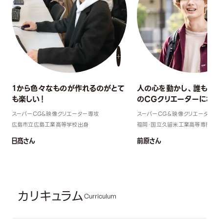
１から色々なものが作れるのがとて
人の心を動かし、誰もが
も楽しい！
のCGクリエーターになり
スーパーCG&映像クリエーター専攻
スーパーCG＆映像クリエーター
広島市立広島工業高等学校出身
福岡・国立久留米工業高等専門学
日髙さん
前原さん
カリキュラム
Curriculum