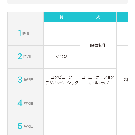
月
火
1
時間目
映像制作
2
英会話
時間目
3
コンピュータ
コミュニケーション
3DC
時間目
デザインベーシック
スキルアップ
4
時間目
5
時間目