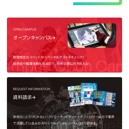
OPEN CAMPUS
オープンキャンパス
期間限定のイベントやスペシャルゲストをチェック！
ampus
Open Cam
説明会や職業体験もあるので、将来の夢に向き合える！
REQUEST INFORMATION
資料請求
学校のことだけじゃない！クリエーティビティー×テクノロジーの力で業界
ormation
Request I
で活躍している人のスペシャルインタビューもじっくり読める。