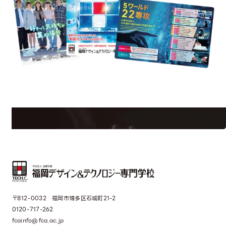
est Information
Re
学校のことだけじゃない！クリエーティビティー×テクノロジーの力で業
界で活躍している人のスペシャルインタビューもじっくり読める。
〒812-0032 福岡市博多区石城町21-2
0120-717-262
fcainfo@fca.ac.jp