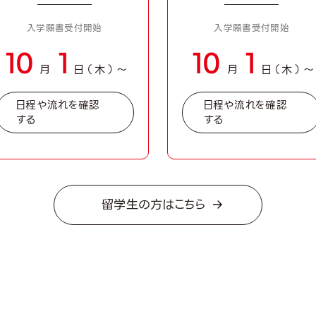
始まる総合型選抜（AO入学）エントリーに向けて早めの準備がおすすめ
入学願書受付開始
入学願書受付開始
総合型選抜（AO入学）エントリーシートの提出から！裏面の作文の書
10
1
10
1
の例文をプレゼント！これで作文が苦手な方も安心♪自己分析をしな
月
日（木）〜
月
日（木）
しましょう！
ご一緒にご参加いただけます。
日程や流れを確認
日程や流れを確認
する
する
各種説明会はこちら
留学生の方はこちら