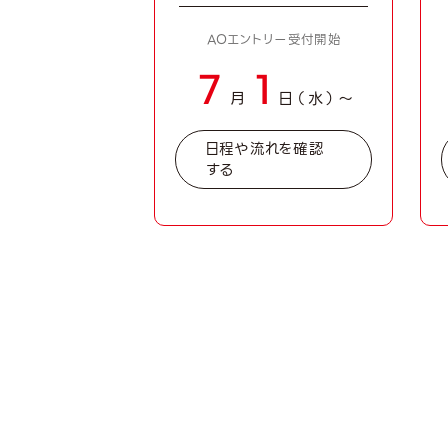
7/1から
AOエントリー受付開始
スタートは
7
1
また、作文
月
日（水）〜
ートに記入
保護者様も
日程や流れを確認
する