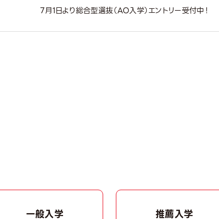
7月1日より総合型選抜（AO入学）エントリー受付中！
集は
多くの専攻で定員に達したため早期に定員を締め切りました
。
水）より2027年4月入学者対象 総合型選抜（AO入学）エントリーの
期間
月1日（水）～9月19日（土）
総合型選抜（AO入学）について
一般入学
推薦入学
明会や学費説明会も随時開催中！