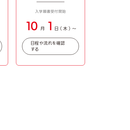
です！
入学願書受付開始
き方やポイントを詳しくお伝えします。
10
1
がら将来の夢や目標を一緒にエントリーシ
〜
月
日（木）〜
日程や流れを確認
する