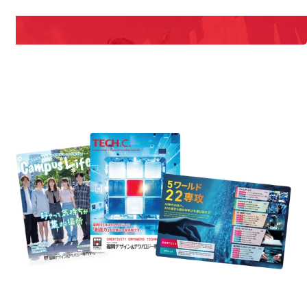
説明会や職業体験もあるので、将来の夢に向き合える！
REQUEST INFORMATION
資料請求
est Information
Re
学校のことだけじゃない！クリエーティビティー×テクノロジーの力で業