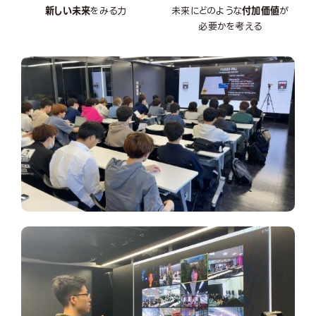
新しい未来
をみる力
未来にどのような
付加価値
が
必要かを考える