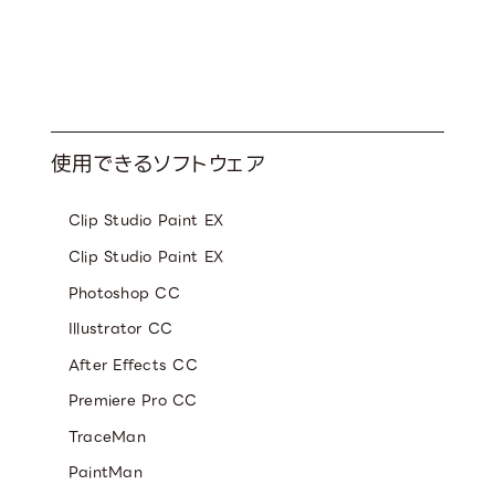
資格・スキル
Qualification
使用できるソフトウェア
Clip Studio Paint EX
Clip Studio Paint EX
Photoshop CC
Illustrator CC
After Effects CC
Premiere Pro CC
TraceMan
PaintMan