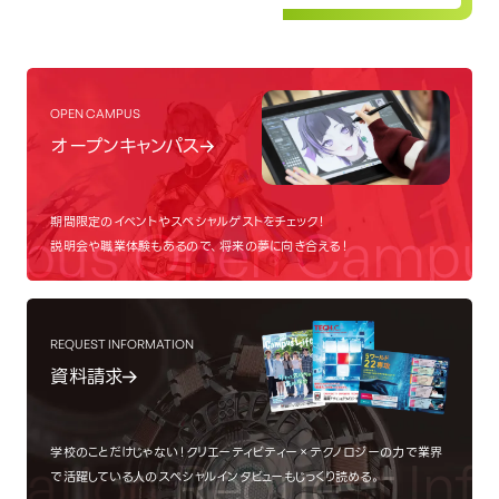
OPEN CAMPUS
オープンキャンパス
期間限定のイベントやスペシャルゲストをチェック！
pus
Open Campus
説明会や職業体験もあるので、将来の夢に向き合える！
REQUEST INFORMATION
資料請求
学校のことだけじゃない！クリエーティビティー×テクノロジーの力で業界
ation
Request Info
で活躍している人のスペシャルインタビューもじっくり読める。