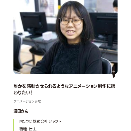
誰かを感動させられるようなアニメーション制作に携
『
わりたい！
アニ
アニメーション専攻
五島
濵田さん
内定先：株式会社シャフト
職種：仕上