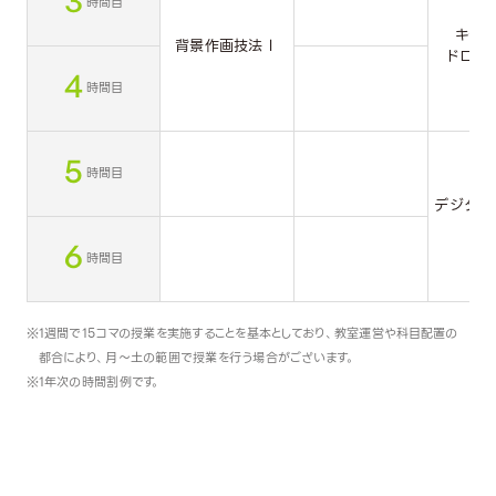
時間目
キャラ
背景作画技法Ⅰ
ドロー
4
時間目
5
時間目
デジタル
ン
6
時間目
1週間で15コマの授業を実施することを基本としており、教室運営や科目配置の
都合により、月～土の範囲で授業を行う場合がございます。
1年次の時間割例です。