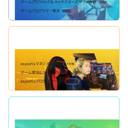
ゲームグラフィック＆キャラクターデザイン専攻
4年制
ゲームプログラマー専攻
3年制
02
esports World
esportsワールド
esportsマネジメント専攻
4年制
ゲーム実況&ストリーマー専攻
4年制
esportsプロゲーマー専攻
3年制
03
CG Movie World
CG・映像ワールド