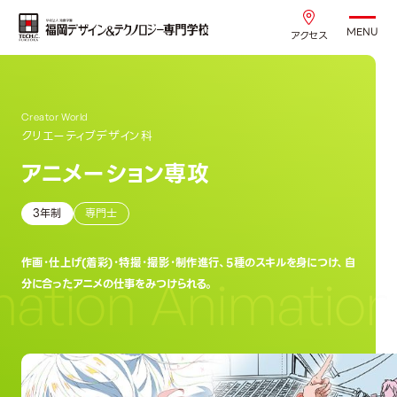
MENU
アクセス
Creator World
クリエーティブデザイン科
アニメーション専攻
3年制
専門士
作画・仕上げ(着彩)・特撮・撮影・制作進行、5種のスキルを身につけ、自
ation
Animation
分に合ったアニメの仕事をみつけられる。