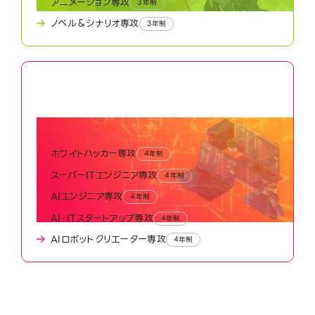
アニメーション専攻
3年制
ノベル＆シナリオ専攻
3年制
05
Advanced Technology World
最先端テクノロジーワールド
ホワイトハッカー専攻
4年制
スーパーITエンジニア専攻
4年制
AIエンジニア専攻
4年制
AI・ITスタートアップ専攻
4年制
AIロボットクリエーター専攻
4年制