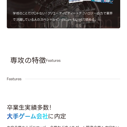
学校のことだけじゃない！クリエーティビティー×テクノロジーの力で業界
est Information
Re
で活躍している人のスペシャルインタビューもじっくり読める。
専攻の特徴
Features
01
Features
卒業生実績多数！
大手ゲーム会社
に内定