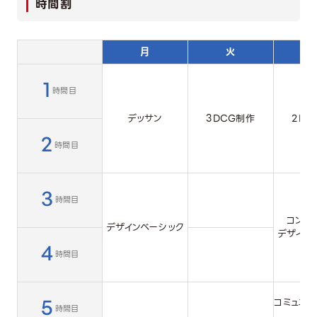
時間割
月
火
1
時間目
デッサン
3DCG制作
2DC
2
時間目
3
時間目
コンピ
デザインベーシック
デザイン
4
時間目
5
コミュニケ
時間目
キ