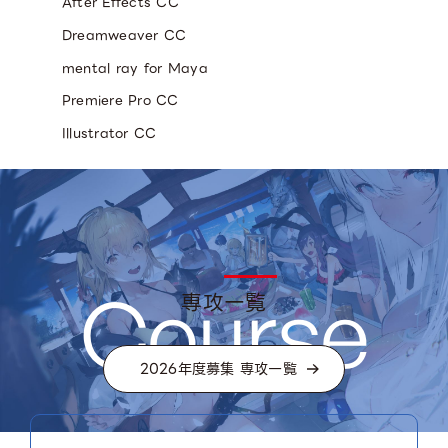
After Effects CC
Dreamweaver CC
mental ray for Maya
Premiere Pro CC
Illustrator CC
専攻一覧
2026年度募集 専攻一覧
01