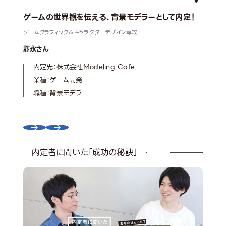
ゲームの世界観を伝える、背景モデラーとして内定！
夢
ゲームグラフィック＆キャラクターデザイン専攻
ゲー
驛永さん
西村
内定先：株式会社Modeling Cafe
業種：ゲーム開発
職種：背景モデラ―
内定者に聞いた「成功の秘訣」