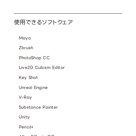
使用できるソフトウェア
Maya
Zbrush
PhotoShop CC
Live2D Cubism Editor
Key Shot
Unreal Engine
V-Ray
Substance Painter
Unity
Pencil+