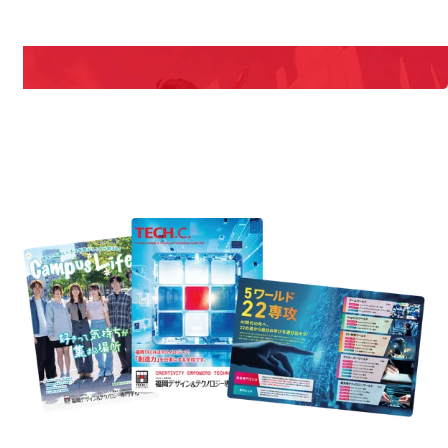
期間限定のイベントやスペシャルゲストをチェック！
説明会や職業体験もあるので、将来の夢に向き合える！
REQUEST INFORMATION
資料請求
est Information
Re