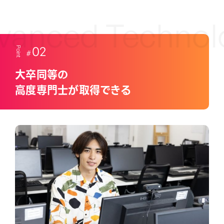
anced Technolo
02
Point
大卒同等の
高度専門士が取得できる