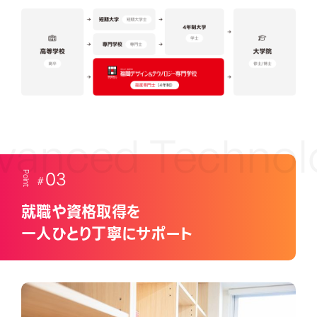
anced Technolo
03
Point
就職や資格取得を
一人ひとり丁寧にサポート