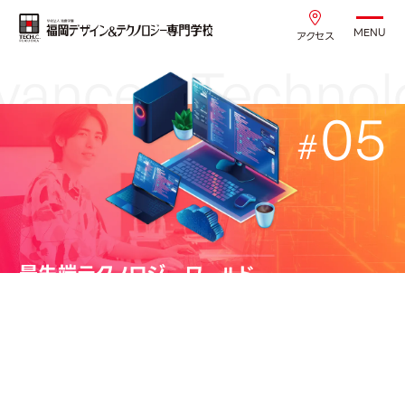
MENU
アクセス
anced Technolo
05
最先端テクノロジーワールド
ホワイトハッカー専攻
4年制
高度専門士
スーパーITエンジニア専攻
4年制
高度専門士
AIエンジニア専攻
4年制
高度専門士
AI・ITスタートアップ専攻
4年制
高度専門士