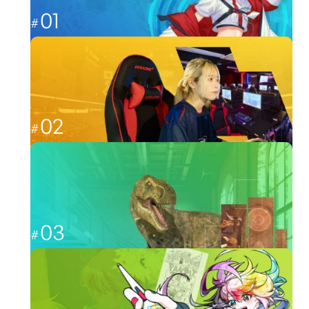
01
これからのゲーム業界を担う人材へ
ゲームワールド
02
福岡から世界最強を目指す
esportsワールド
03
CGと映像を駆使して、人々を魅了する
CG・映像ワールド