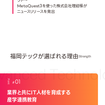
クト～
MetaQuest3を使った株式会社理経様が
ニュースリリースを発出
詳しくはこちら
福岡テックが選ばれる理由
Strength
anced Technolo
01
Point
業界と共にIT人材を育成する
産学連携教育