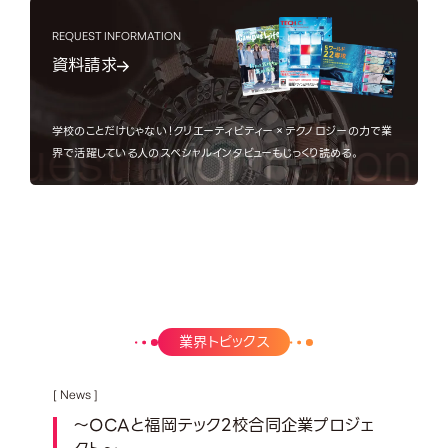
REQUEST INFORMATION
資料請求
学校のことだけじゃない！クリエーティビティー×テクノロジーの力で業
est Information
Re
界で活躍している人のスペシャルインタビューもじっくり読める。
Topics
業界トピックス
[ News ]
～OCAと福岡テック2校合同企業プロジェ