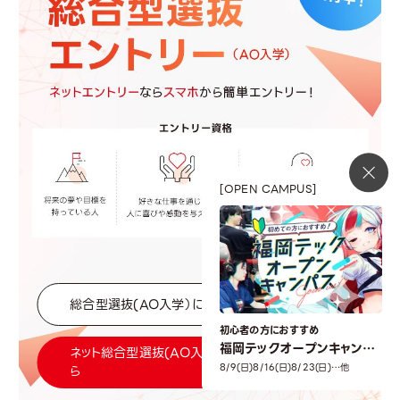
[OPEN CAMPUS]
総合型選抜(AO入学）についてはこちら
初心者の方におすすめ
福岡テックオープンキャンパ
ネット総合型選抜(AO入学）エントリーはこち
ス
8/9(日)
8/16(日)
8/23(日)…他
ら