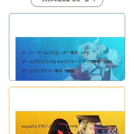
01
Game World
ゲームワールド
スーパーゲームクリエーター専攻
4年制
ゲームグラフィック＆キャラクターデザイン専攻
4年制
ゲームプログラマー専攻
3年制
02
esports World
esportsワールド
esportsマネジメント専攻
4年制