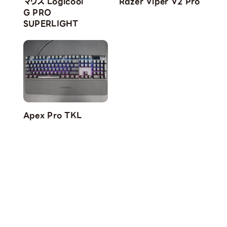
マウス Logicool
Razer Viper V2 Pro
G PRO
SUPERLIGHT
Apex Pro TKL