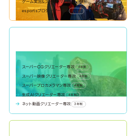
ゲーム実況&ストリーマー専攻
4年制
esportsプロゲーマー専攻
3年制
03
CG Movie World
CG・映像ワールド
スーパーCGクリエーター専攻
4年制
スーパー映像クリエーター専攻
4年制
スーパープロカメラマン専攻
4年制
生成AIクリエーター専攻
4年制
ネット動画クリエーター専攻
3年制
04
Creator World