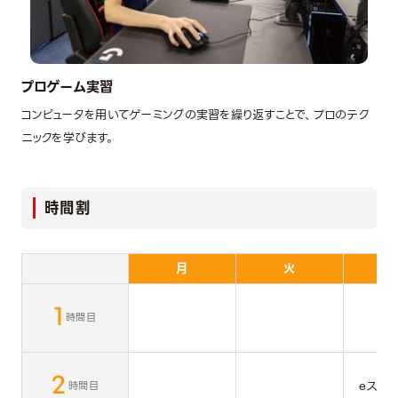
プロゲーム実習
コンピュータを用いてゲーミングの実習を繰り返すことで、プロのテク
ニックを学びます。
時間割
月
火
1
時間目
2
eスポ
時間目