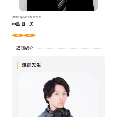
福岡esports協会会長
ZET
中島 賢一氏
La
講師紹介
澤畑先生