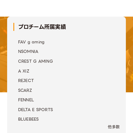
在校生実績
Result
プロチーム所属実績
FAV g aming
NSOMNIA
CREST G AMING
A XIZ
REJECT
SCARZ
FENNEL
DELTA E SPORTS
BLUEBEES
他多数