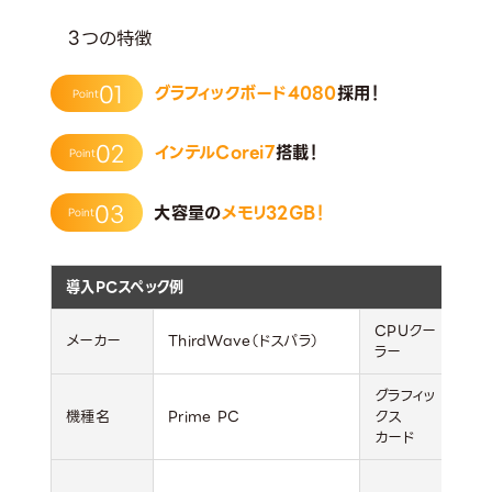
3つの特徴
01
グラフィックボード4080
採用！
Point
02
インテルCorei7
搭載！
Point
03
大容量の
メモリ32GB！
Point
導入PCスペック例
CPUクー
2
メーカー
ThirdWave（ドスパラ）
ラー
ー
グラフィッ
機種名
Prime PC
クス
G
カード
ス