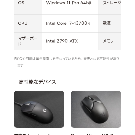
OS
Windows 11 Pro 64bit
ストレージ
N
ス
1
CPU
Intel Core i7-13700K
電源
P
マザーボー
Intel Z790 ATX
メモリ
D
ド
PCや回線は毎年見直しを行なっているため、変更となる可能性があり
ます
高性能なデバイス