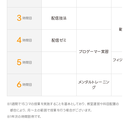
3
配信技法
時間目
動画
4
配信ゼミ
時間目
プロゲーマー実習
5
フィジカ
時間目
ン
6
メンタルトレーニン
時間目
グ
1週間で15コマの授業を実施することを基本としており、教室運営や科目配置の
都合により、月～土の範囲で授業を行う場合がございます。
1年次の時間割例です。