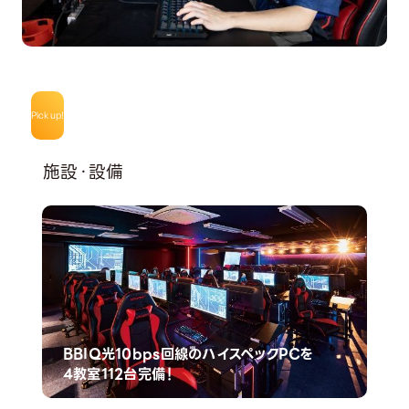
Pick up!
施設・設備
BBIQ光10bps回線のハイスペックPCを
4教室112台完備！