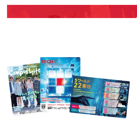
説明会や職業体験もあるので、将来の夢に向き合える！
REQUEST INFORMATION
資料請求
uest Information
R
学校のことだけじゃない！クリエーティビティー×テクノロジーの力で業