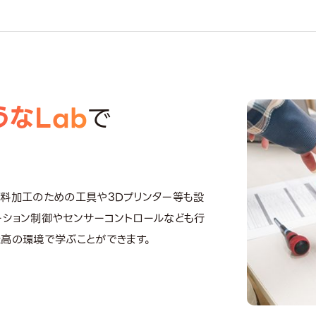
2
なLab
で
！
材料加工のための工具や3Dプリンター等も設
ーション制御やセンサーコントロールなども行
最高の環境で学ぶことができます。