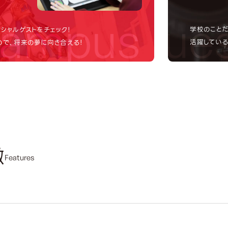
ampus
Request
Ope
学校のことだ
シャルゲストをチェック！
活躍している
で、将来の夢に向き合える！
徴
Features