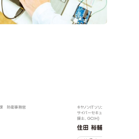
課 防衛事務官
キヤノンITソリューションズ株式会社
サイバーセキュリティラボ マルウェア
援士、GCIH)
住田 裕輔氏