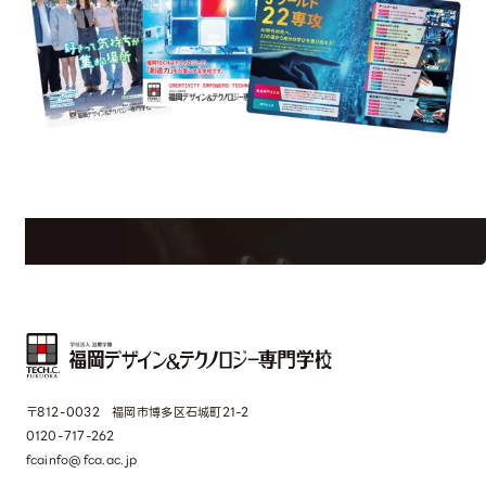
uest Information
R
学校のことだけじゃない！クリエーティビティー×テクノロジーの力で業
界で活躍している人のスペシャルインタビューもじっくり読める。
〒812-0032 福岡市博多区石城町21-2
0120-717-262
fcainfo@fca.ac.jp