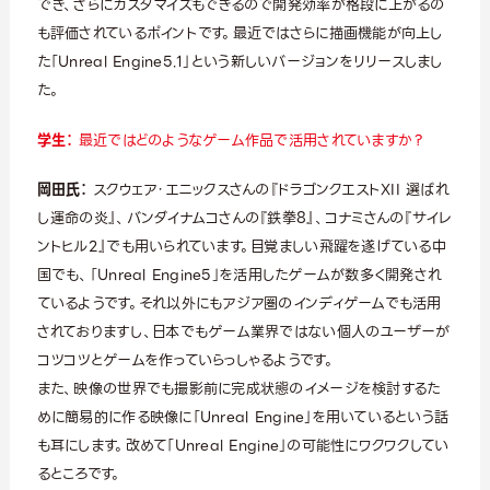
でき、さらにカスタマイズもできるので開発効率が格段に上がるの
も評価されているポイントです。最近ではさらに描画機能が向上し
た「Unreal Engine5.1」という新しいバージョンをリリースしまし
た。
学生：
最近ではどのようなゲーム作品で活用されていますか？
岡田氏：
スクウェア・エニックスさんの『ドラゴンクエストXII 選ばれ
し運命の炎』、バンダイナムコさんの『鉄拳8』、コナミさんの『サイレ
ントヒル2』でも用いられています。目覚ましい飛躍を遂げている中
国でも、「Unreal Engine5」を活用したゲームが数多く開発され
ているようです。それ以外にもアジア圏のインディゲームでも活用
されておりますし、日本でもゲーム業界ではない個人のユーザーが
コツコツとゲームを作っていらっしゃるようです。
また、映像の世界でも撮影前に完成状態のイメージを検討するた
めに簡易的に作る映像に「Unreal Engine」を用いているという話
も耳にします。改めて「Unreal Engine」の可能性にワクワクしてい
るところです。