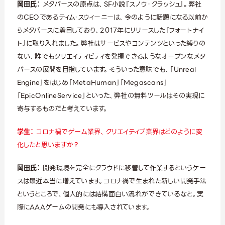
岡田氏：
メタバースの原点は、SF小説『スノウ・クラッシュ』。弊社
のCEOであるティム・スウィーニーは、今のように話題になる以前か
らメタバースに着目しており、2017年にリリースした『フォートナイ
ト』に取り入れました。弊社はサービスやコンテンツといった縛りの
ない、誰でもクリエイティビティを発揮できるようなオープンなメタ
バースの展開を目指しています。そういった意味でも、「Unreal
Engine」をはじめ「MetaHuman」「Megascans」
「EpicOnlineService」といった、弊社の無料ツールはその実現に
寄与するものだと考えています。
学生：
コロナ禍でゲーム業界、クリエイティブ業界はどのように変
化したと思いますか？
岡田氏：
開発環境を完全にクラウドに移管して作業するというケー
スは最近本当に増えています。コロナ禍で生まれた新しい開発手法
というところで、個人的には結構面白い流れができているなと。実
際にAAAゲームの開発にも導入されています。