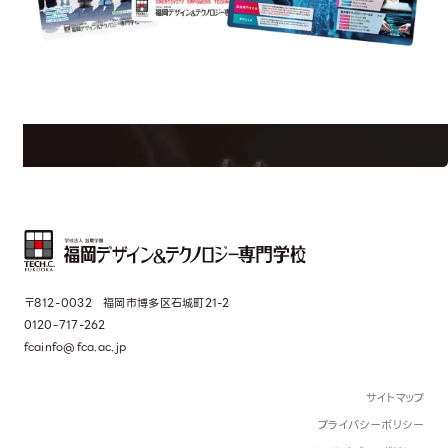
est Information
Re
学校のことだけじゃない！クリエーティビティー×テクノロジーの力で業
界で活躍している人のスペシャルインタビューもじっくり読める。
〒812-0032 福岡市博多区石城町21-2
0120-717-262
fcainfo@fca.ac.jp
サイトマップ
プライバシーポリシー