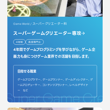
スーパークリエーター科
Game World /
スーパーゲームクリエーター専攻
4年制
高度専門士
4年間でゲームプログラミングを学びながら、ゲーム企
画力も身につけゲーム業界での活躍を目指します。
目指せる職業
ゲームプログラマー、ゲームプランナー、ゲームディレクター、ゲ
ームプロデューサー、コンテンツプランナー、レベルデザイナ
ー など
Super Game Crea