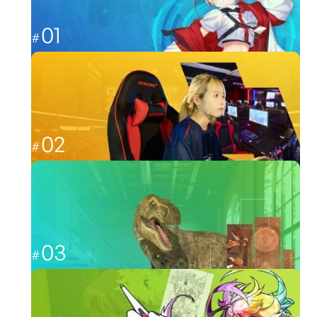
01
これからのゲーム業界を担う人材へ
ゲーム
02
福岡から世界最強を目指す
esports
03
CGと映像を駆使して、人々を魅了する
CG・映像