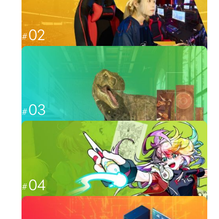
02
福岡から世界最強を目指す
esports
03
CGと映像を駆使して、人々を魅了する
CG・映像
04
日本のクリエーター文化を広める
イラスト・アニメ