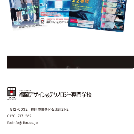
est Information
Re
学校のことだけじゃない！クリエーティビティー×テクノロジーの力で業
界で活躍している人のスペシャルインタビューもじっくり読める。
〒812-0032 福岡市博多区石城町21-2
0120-717-262
fcainfo@fca.ac.jp