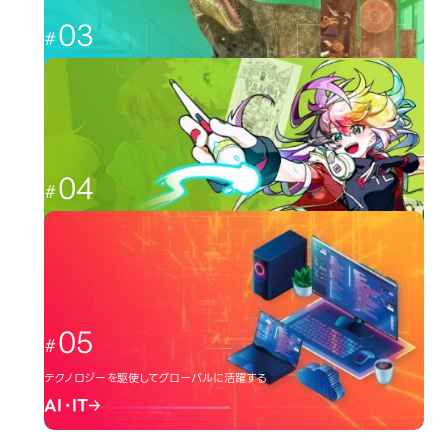
03
CGと映像を駆使して、人々を魅了する
CG・映像
04
日本のクリエーター文化を広める
イラスト・アニメ
05
テクノロジーを駆使してグローバルに活躍する
AI・IT