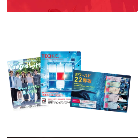
REQUEST INFORMATION
資料請求
uest Information
R
学校のことだけじゃない！クリエーティビティー×テクノロジーの力で業
界で活躍している人のスペシャルインタビューもじっくり読める。