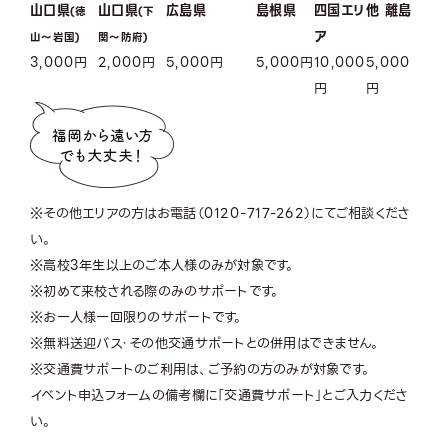
山口県
山口県
広島県
島根県
四国エリ
他 離島
(徳
(下
ア
山〜岩国)
関〜防府)
3,000
円
2,000
円
5,000
円
5,000
円
10,000
5,000
円
円
※その他エリアの方はお電話（
0120-717-262
）にてご相談くださ
い。
※高校3年生以上のご本人様のみが対象です。
※初めて来校される際のみのサポートです。
※お一人様一回限りのサポートです。
※無料送迎バス・その他交通サポートとの併用はできません。
※交通費サポートのご利用は、ご予約の方のみが対象です。
イベント申込フォームの備考欄に「交通費サポート」とご入力くださ
い。