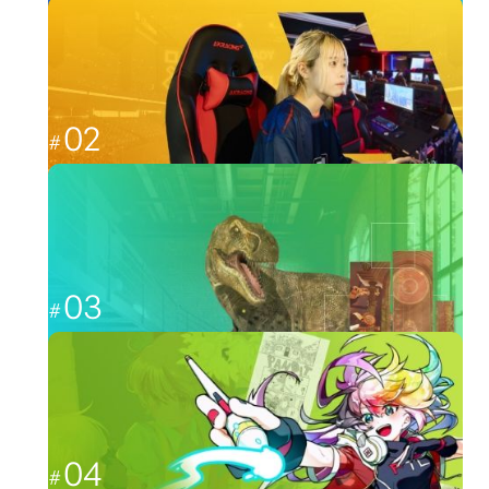
これからのゲーム業界を担う人材へ
ゲーム
02
福岡から世界最強を目指す
esports
03
CGと映像を駆使して、人々を魅了する
CG・映像
04