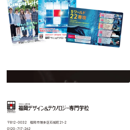
est Information
Re
学校のことだけじゃない！クリエーティビティー×テクノロジーの力で業
界で活躍している人のスペシャルインタビューもじっくり読める。
〒812-0032 福岡市博多区石城町21-2
0120-717-262