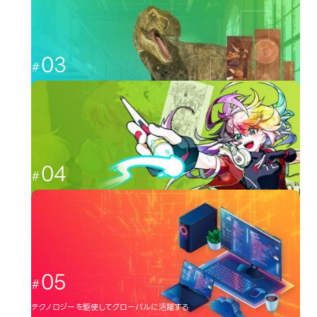
esports
03
CGと映像を駆使して、人々を魅了する
CG・映像
04
日本のクリエーター文化を広める
イラスト・アニメ
05
テクノロジーを駆使してグローバルに活躍する