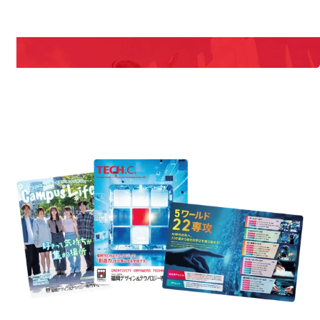
期間限定のイベントやスペシャルゲストをチェック！
説明会や職業体験もあるので、将来の夢に向き合える！
REQUEST INFORMATION
資料請求
est Information
R