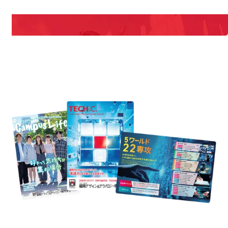
説明会や職業体験もあるので、将来の夢に向き合える！
REQUEST INFORMATION
資料請求
uest Information
R
学校のことだけじゃない！クリエーティビティー×テクノロジーの力で業