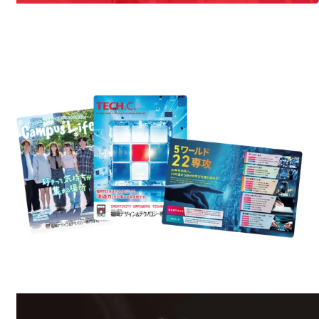
REQUEST INFORMATION
資料請求
est Information
R
学校のことだけじゃない！クリエーティビティー×テクノロジーの力で業
界で活躍している人のスペシャルインタビューもじっくり読める。