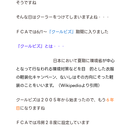
そうですね
そんな日はクーラーをつけてしまいますよね・・・
ＦＣＡでは6/1～
『クールビズ』
期間に入りました
『クールビズ』とは・・・
日本において夏期に環境省
が中心
となって行なわれる環境
対策などを目 的とした衣服
の軽装化キャンペーン、ないしはその方向にそった軽
装のことをいいます。（Wikipediaより引用）
クールビズは２００５年から始まったので、もう
６年
目
になりますね
ＦＣＡでは冷房２８度に設定しています