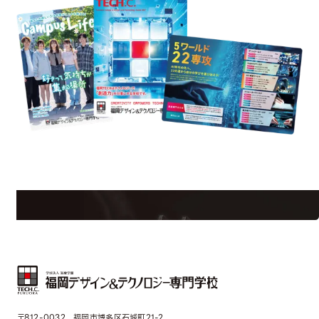
uest Information
R
学校のことだけじゃない！クリエーティビティー×テクノロジーの力で業
界で活躍している人のスペシャルインタビューもじっくり読める。
〒812-0032 福岡市博多区石城町21-2