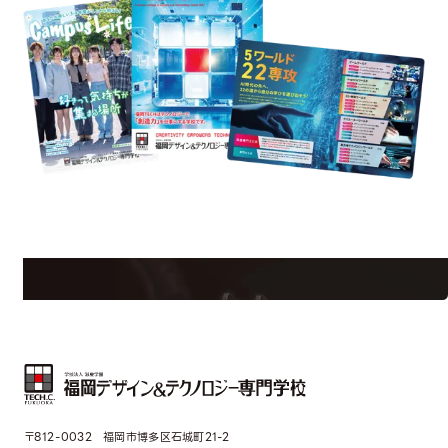
est Information
Re
学校のことだけじゃない！クリエーティビティー×テクノロジーの力で業
界で活躍している人のスペシャルインタビューもじっくり読める。
〒812-0032 福岡市博多区石城町21-2