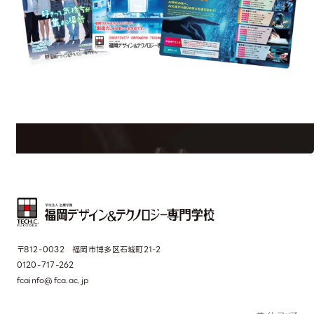
est Information
Re
学校のことだけじゃない！クリエーティビティー×テクノロジーの力で業
界で活躍している人のスペシャルインタビューもじっくり読める。
〒812-0032 福岡市博多区石城町21-2
0120-717-262
fcainfo@fca.ac.jp