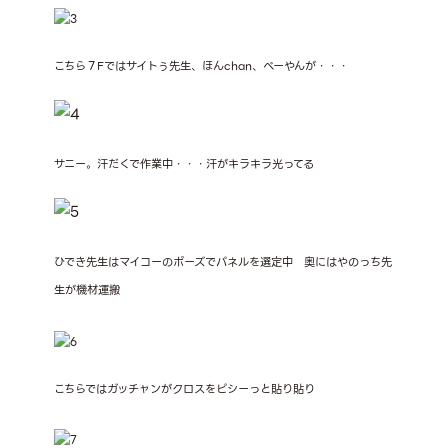
こちら７Fではサイトぅ先生、ほんchan、べーやんが・・・
サニー。汗だくで作業中・・・汗がキラキラ光ってる
ひでき先生はマイコーのポーズでパネルを選定中
奥にはやのっち先
生が機材運搬
こちらではガッチャンがクロスをピシーっと貼り貼り