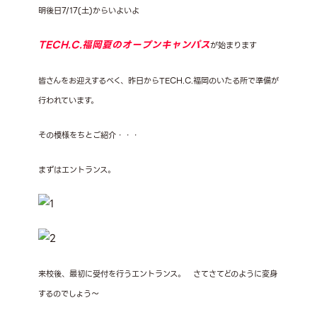
明後日7/17(土)からいよいよ
TECH.C.福岡夏のオープンキャンパス
が始まります
皆さんをお迎えするべく、昨日からTECH.C.福岡のいたる所で準備が
行われています。
その模様をちとご紹介・・・
まずはエントランス。
来校後、最初に受付を行うエントランス。
さてさてどのように変身
するのでしょう～