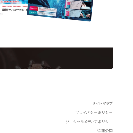
nformation
ampus
Ope
い！クリエーティビティー×テクノロジーの力で業
スペシャルインタビューもじっくり読める。
サイトマップ
プライバシーポリシー
ソーシャルメディアポリシー
情報公開