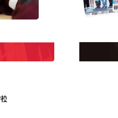
s
Request I
Open C
学校のことだけじゃな
！
界で活躍している人の
える！