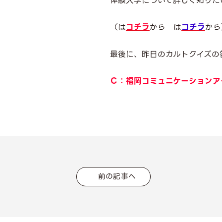
体験入学について詳しく知りた
（は
コチラ
から は
コチラ
から
最後に、昨日のカルトクイズの答
Ｃ：福岡コミュニケーションア
前の記事へ