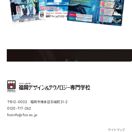
est Information
Re
学校のことだけじゃない！クリエーティビティー×テクノロジーの力で業
界で活躍している人のスペシャルインタビューもじっくり読める。
〒812-0032 福岡市博多区石城町21-2
0120-717-262
fcainfo@fca.ac.jp
サイトマップ