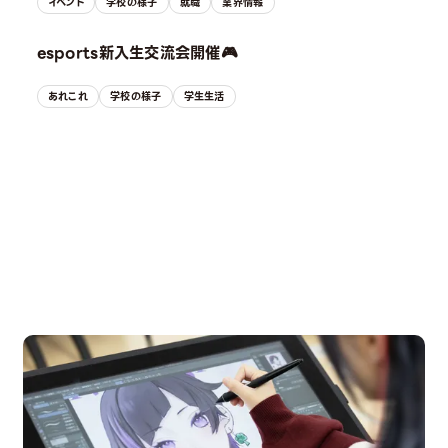
イベント
学校の様子
就職
業界情報
esports新入生交流会開催🎮
あれこれ
学校の様子
学生生活
OPEN CAMPUS
オープンキャンパス