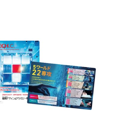
ION
nformation
ampus
Ope
い！クリエーティビティー×テクノロジーの力で業
スペシャルインタビューもじっくり読める。