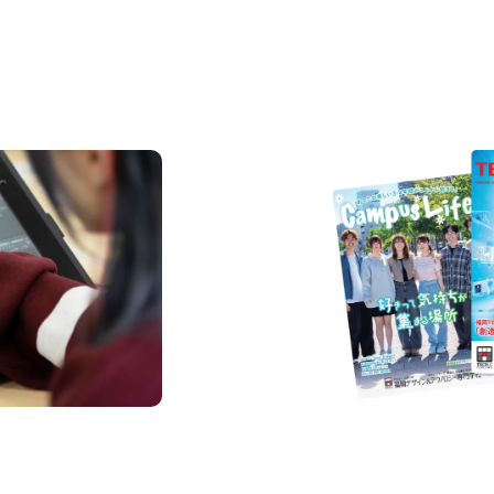
REQUEST INFORMAT
資料請求
us
Request I
Open C
学校のことだけじゃな
！
界で活躍している人の
える！