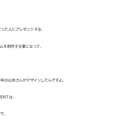
買った人にプレゼントする、
ムを制作する事になって、
攻3年の山本さんがデザインしたんですよ。
VENTは、
場で、