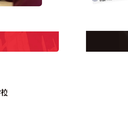
us
Request I
Open C
学校のことだけじゃな
！
界で活躍している人の
える！