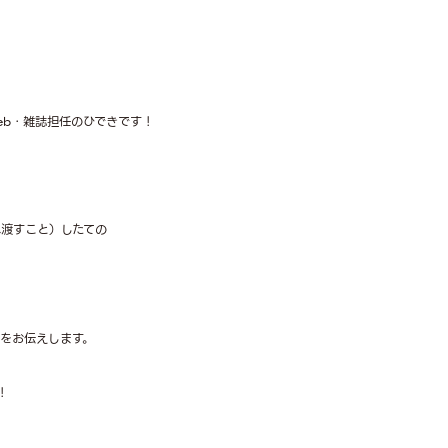
Web・雑誌担任のひできです！
へ渡すこと）
したての
インをお伝えします。
！