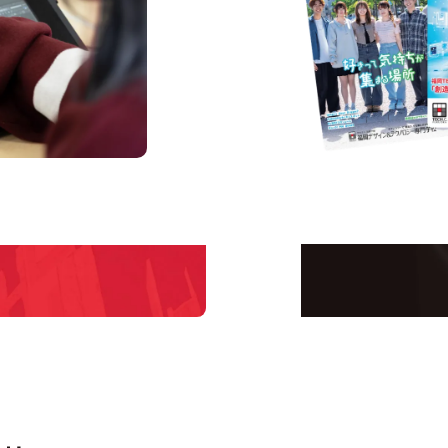
s
Request I
Open C
学校のことだけじゃな
！
界で活躍している人の
える！