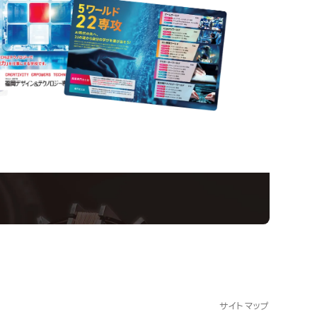
nformation
ampus
Ope
い！クリエーティビティー×テクノロジーの力で業
スペシャルインタビューもじっくり読める。
サイトマップ