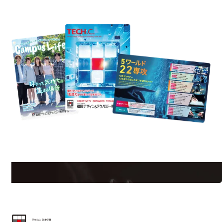
資料請求
est Information
Re
学校のことだけじゃない！クリエーティビティー×テクノロジーの力で業
界で活躍している人のスペシャルインタビューもじっくり読める。