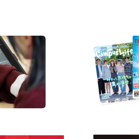
REQUEST INFORMAT
資料請求
us
Request I
Open C
学校のことだけじゃな
！
界で活躍している人の
える！