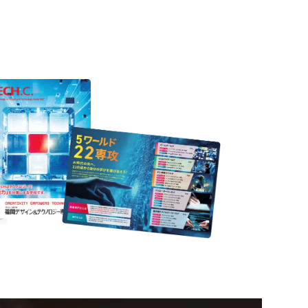
ION
nformation
ampus
Ope
い！クリエーティビティー×テクノロジーの力で業
スペシャルインタビューもじっくり読める。