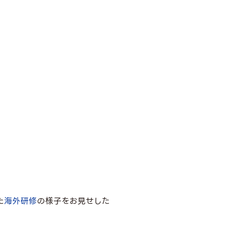
た
海外研修
の様子をお見せした