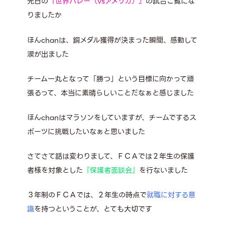
先日の
『世界バレー（vsアメリカ）』
の試合ご覧にな
りましたか
ほんchanは、銅メダル獲得が決まった瞬間、感動して
涙が出ました
チーム一丸となって「勝つ」という目標に向かって頑
張るって、本当に素晴らしいことだなぁと感じました
ほんchanはマラソンをしていますが、チームでするス
ポーツに挑戦したいなぁと思いました
さてさて話は変わりまして、ＦＣＡでは２年生の保護
者様を対象とした
『保護者面談会』
を行ないました
３年制のＦＣＡでは、２年生の時点で
就職に対する意
識
を持つということが、とても大切です