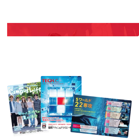
期間限定のイベントやスペシャルゲストをチェック！
説明会や職業体験もあるので、将来の夢に向き合える！
REQUEST INFORMATION
資料請求
uest Information
R