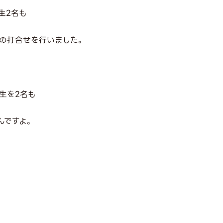
生
2
名も
の打合せを行いました。
生を
2
名も
んですよ。