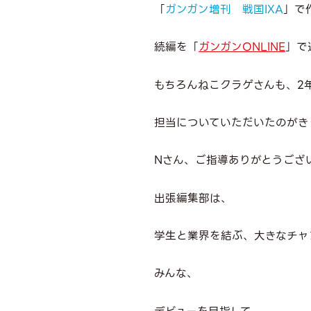
「
ガンガン増刊 戦国
IXA
」で
続編を「
ガンガン
ONLINE
」で
もちろんねこクラゲさんも、
2
担当についていただいたのがき
N
さん、ご指導ありがとうござ
出張編集部は、
学生と業界を結ぶ、大きなチャ
みんな、