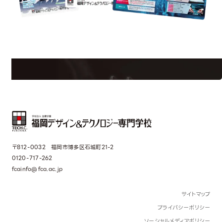
uest Information
R
学校のことだけじゃない！クリエーティビティー×テクノロジーの力で業
界で活躍している人のスペシャルインタビューもじっくり読める。
〒812-0032 福岡市博多区石城町21-2
0120-717-262
fcainfo@fca.ac.jp
サイトマップ
プライバシーポリシー
ソーシャルメディアポリシー