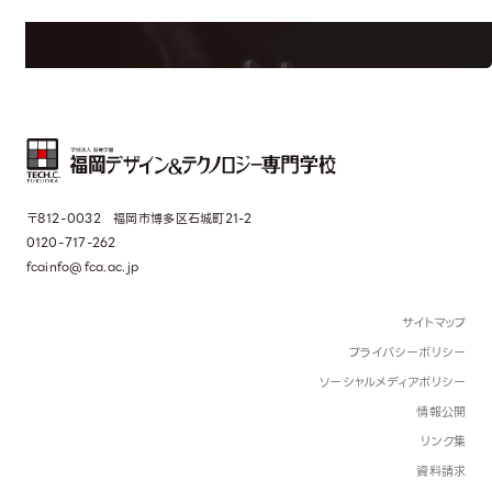
界で活躍している人のスペシャルインタビューもじっくり読める。
〒812-0032 福岡市博多区石城町21-2
0120-717-262
fcainfo@fca.ac.jp
サイトマップ
プライバシーポリシー
ソーシャルメディアポリシー
情報公開
リンク集
資料請求