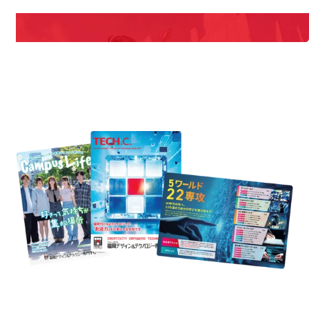
説明会や職業体験もあるので、将来の夢に向き合える！
REQUEST INFORMATION
資料請求
st Information
Req
学校のことだけじゃない！クリエーティビティー×テクノロジーの力で業