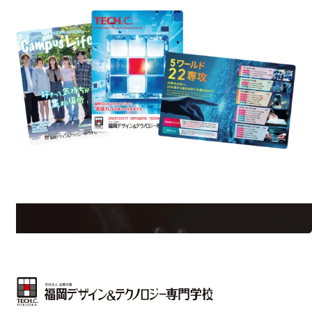
est Information
Re
学校のことだけじゃない！クリエーティビティー×テクノロジーの力で業
界で活躍している人のスペシャルインタビューもじっくり読める。