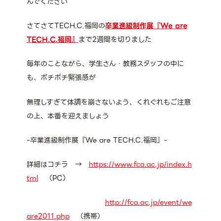
んでください
さてさてTECH.C.福岡の
卒業進級制作展『We are
TECH.C.福岡』
まで2週間を切りました
毎年のことながら、学生さん・教務スタッフの中に
も、ボチボチ緊張感が
無理しすぎて体調を崩さないよう、くれぐれもご注意
の上、本番を迎えましょう
-卒業進級制作展『We are TECH.C.福岡』-
詳細はコチラ →
https://www.fca.ac.jp/index.h
tml
（PC）
http://fca.ac.jp/event/we
are2011.php
（携帯）