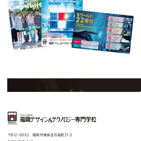
est Information
Re
学校のことだけじゃない！クリエーティビティー×テクノロジーの力で業
界で活躍している人のスペシャルインタビューもじっくり読める。
〒812-0032 福岡市博多区石城町21-2