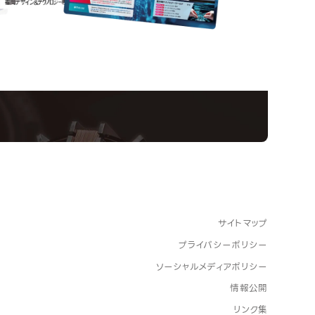
nformation
ampus
Ope
い！クリエーティビティー×テクノロジーの力で業
スペシャルインタビューもじっくり読める。
サイトマップ
プライバシーポリシー
ソーシャルメディアポリシー
情報公開
リンク集