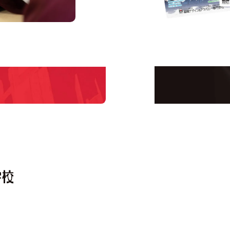
us
Request I
Open C
学校のことだけじゃな
！
界で活躍している人の
える！