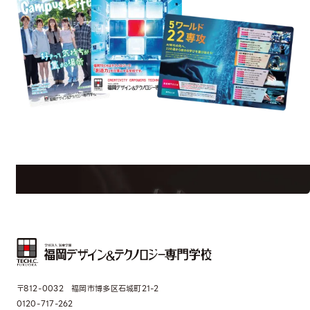
est Information
Re
学校のことだけじゃない！クリエーティビティー×テクノロジーの力で業
界で活躍している人のスペシャルインタビューもじっくり読める。
〒812-0032 福岡市博多区石城町21-2
0120-717-262