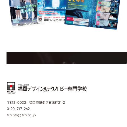
est Information
R
学校のことだけじゃない！クリエーティビティー×テクノロジーの力で業
界で活躍している人のスペシャルインタビューもじっくり読める。
〒812-0032 福岡市博多区石城町21-2
0120-717-262
fcainfo@fca.ac.jp