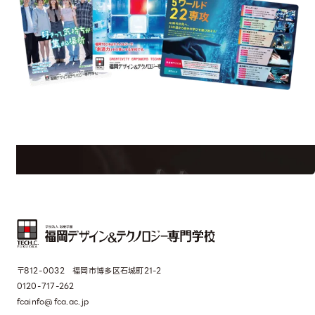
est Information
Re
学校のことだけじゃない！クリエーティビティー×テクノロジーの力で業
界で活躍している人のスペシャルインタビューもじっくり読める。
〒812-0032 福岡市博多区石城町21-2
0120-717-262
fcainfo@fca.ac.jp