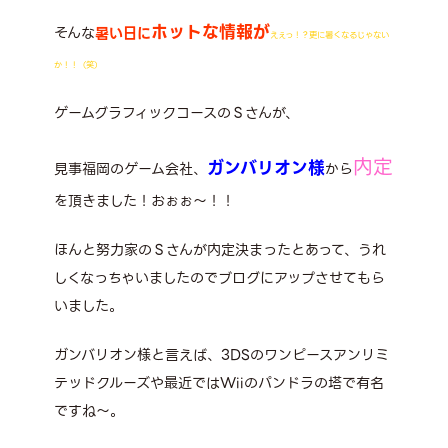
ホットな情報が
そんな
暑い日に
えぇっ！？更に暑くなるじゃない
か！！（笑）
ゲームグラフィックコースのＳさんが、
内定
ガンバリオン様
見事福岡のゲーム会社、
から
を頂きました！おぉぉ～！！
ほんと努力家のＳさんが内定決まったとあって、うれ
しくなっちゃいましたのでブログにアップさせてもら
いました。
ガンバリオン様と言えば、3DSのワンピースアンリミ
テッドクルーズや最近ではWiiのパンドラの塔で有名
ですね～。