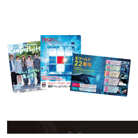
REQUEST INFORMATION
資料請求
est Information
Re
学校のことだけじゃない！クリエーティビティー×テクノロジーの力で業
界で活躍している人のスペシャルインタビューもじっくり読める。