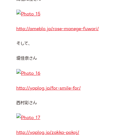
http://ameblo.jp/rose-manege-fuwari/
そして、
堤佳奈さん
http://yaplog.jp/for-smile-for/
西村彩さん
http://yaplog.jp/zakka-pokoj/