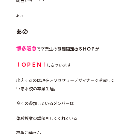
明日から・・・
あの
あの
博多阪急
で卒業生の
期間限定のＳＨＯ
Ｐ
が
！ＯＰＥＮ！
しちゃいます
出店するのは現在アクセサリーデザイナーで活躍して
いる本校の卒業生達。
今回の参加しているメンバーは
体験授業の講師もしてくれている
高祖知佳さん