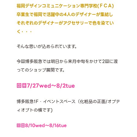
福岡デザインコミュニケーション専門学校(ＦＣＡ)
卒業生で福岡で活躍中の4人のデザイナーが集結し
それぞれのデザイナーがアクセサリーで色を染てい
く・・・
そんな思いが込められています。
今回博多阪急では明日から来月中旬をかけて
2
回に渡
ってのショップ展開です。
回目
7/27wed
～
8/2
tue
博多阪急
1F
・イベントスペース（化粧品の正面
/
オプテ
ィオプトの横です
)
回目
8/10wed
～
8/16
tue