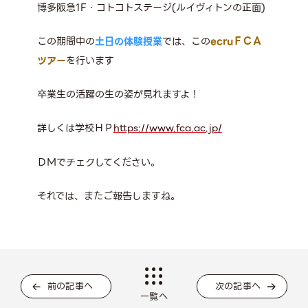
博多阪急
1F
・コトコトステージ
(
ルイヴィトンの正面
)
この期間中の
土日の体験授業
では、この
ecru
ＦＣＡ
ツアー
を行います
卒業生の活躍の生の姿が見れますよ！
詳しくは学校ＨＰ
https://www.fca.ac.jp/
ＤＭでチェクしてください。
それでは、またご報告しますね。
前の記事へ
次の記事へ
一覧へ