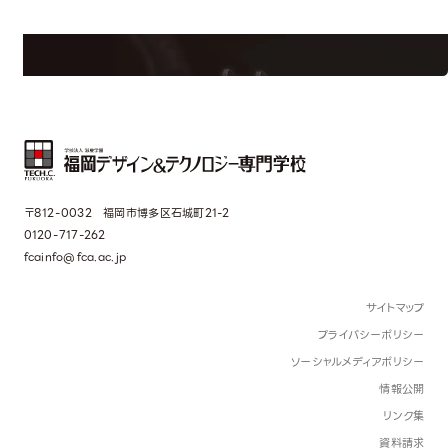
界で活躍している人のスペシャルインタビューもじっくり読める。
〒812-0032 福岡市博多区石城町21-2
0120-717-262
fcainfo@fca.ac.jp
サイトマップ
プライバシーポリシー
ソーシャルメディアポリシー
情報公開
リンク集
資料請求