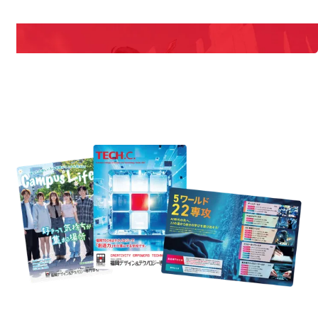
説明会や職業体験もあるので、将来の夢に向き合える！
REQUEST INFORMATION
資料請求
uest Information
R
学校のことだけじゃない！クリエーティビティー×テクノロジーの力で業