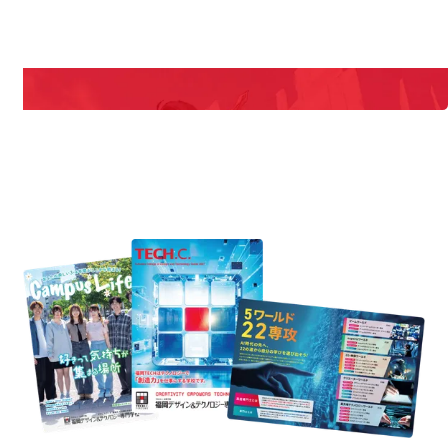
期間限定のイベントやスペシャルゲストをチェック！
説明会や職業体験もあるので、将来の夢に向き合える！
REQUEST INFORMATION
資料請求
est Information
R