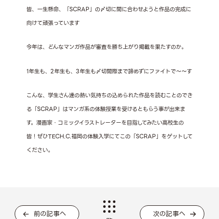
皆、一生懸命、「SCRAP」の〆切に間に合わせようと作品の完成に
向けて頑張っています
今年は、どんなマンガ作品が審査を勝ち上がり掲載を果たすのか。
1年生も、2年生も、3年生も〆切間際まで諦めずにファイトで～～す
こんな、学生さん達の熱い気持ちの込められた作品を読むことのでき
る「SCRAP」はマンガ系の体験授業を受けるともらう事が出来ま
す。漫画家・コミックイラストレーターを目指してみたい高校生の
皆！ぜひTECH.C.福岡の体験入学にてこの「SCRAP」をゲットして
ください。
前の記事へ
次の記事へ