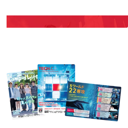
期間限定のイベントやスペシャルゲストをチェック！
説明会や職業体験もあるので、将来の夢に向き合える！
REQUEST INFORMATION
資料請求
est Information
Re