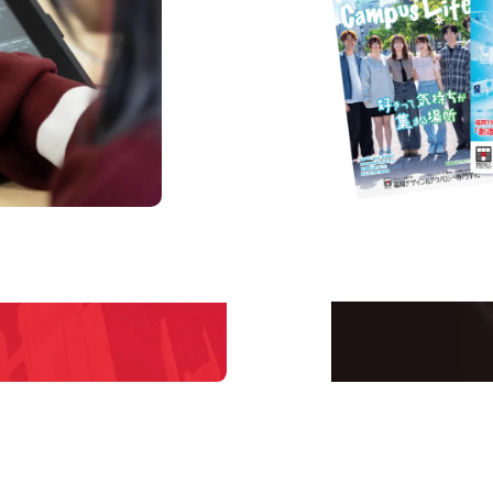
us
Request I
Open C
学校のことだけじゃな
！
界で活躍している人の
える！