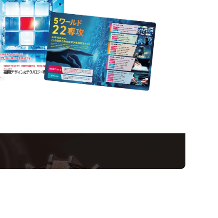
nformation
ampus
Ope
い！クリエーティビティー×テクノロジーの力で業
スペシャルインタビューもじっくり読める。