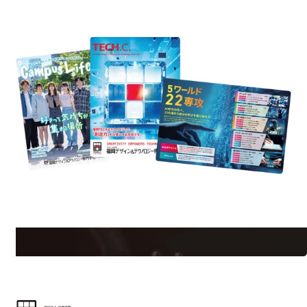
資料請求
uest Information
R
学校のことだけじゃない！クリエーティビティー×テクノロジーの力で業
界で活躍している人のスペシャルインタビューもじっくり読める。